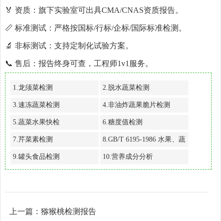
🏅 资质：旗下实验室可出具CMA/CNAS资质报告。
📏 标准测试：严格按国标/行标/企标/国际标准检测。
🔬 非标测试：支持定制化试验方案。
📞 售后：报告终身可查，工程师1v1服务。
1.
龙须菜检测
2.
脱水蔬菜检测
3.
速冻蔬菜检测
4.
非油炸蔬果脆片检测
5.
蔬菜水果快检
6.
糖度值检测
7.
芹菜素检测
8.
GB/T 6195-1986 水果、蔬
菜维生素C含量测定法 (2，
9.
罐头食品检测
10.
营养成分分析
6-二氯靛酚滴定法)
上一篇：
猕猴桃检测报告