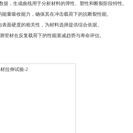
数据，生成曲线用于分析材料的弹性、塑性和断裂阶段特性。
的能量吸收能力，确保其在冲击载荷下的抗断裂性能。
与表面硬度的相关性，为材料选择提供综合依据。
测管材在反复载荷下的性能衰减趋势与寿命评估。