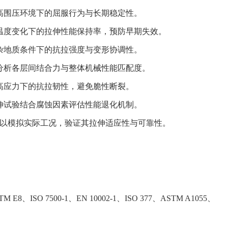
高围压环境下的屈服行为与长期稳定性。
温度变化下的拉伸性能保持率，预防早期失效。
杂地质条件下的抗拉强度与变形协调性。
分析各层间结合力与整体机械性能匹配度。
高应力下的抗拉韧性，避免脆性断裂。
伸试验结合腐蚀因素评估性能退化机制。
以模拟实际工况，验证其拉伸适应性与可靠性。
TM E8、ISO 7500-1、EN 10002-1、ISO 377、ASTM A1055、