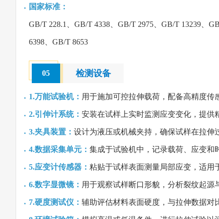
国家标准：
GB/T 228.1、GB/T 4338、GB/T 2975、GB/T 13239、GB
6398、GB/T 8653
检测设备
05
1.万能试验机：
用于施加可控拉伸载荷，配备高精度传
2.引伸计系统：
安装在试样上实时监测应变变化，提供
3.夹具装置：
设计为液压或机械夹持，确保试样在拉伸
4.数据采集单元：
集成于试验机中，记录载荷、应变和
5.应变计传感器：
粘贴于试样表面测量局部应变，适用
6.数字显微镜：
用于观察试样断口形貌，分析裂纹起源
7.硬度测试仪：
辅助评估材料表面硬度，与拉伸数据对