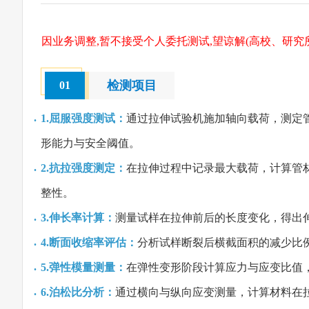
因业务调整,暂不接受个人委托测试,望谅解(高校、研究
检测项目
01
1.屈服强度测试：
通过拉伸试验机施加轴向载荷，测定
形能力与安全阈值。
2.抗拉强度测定：
在拉伸过程中记录最大载荷，计算管
整性。
3.伸长率计算：
测量试样在拉伸前后的长度变化，得出
4.断面收缩率评估：
分析试样断裂后横截面积的减少比
5.弹性模量测量：
在弹性变形阶段计算应力与应变比值
6.泊松比分析：
通过横向与纵向应变测量，计算材料在