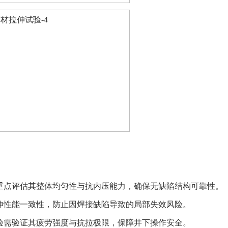
重点评估其整体均匀性与抗内压能力，确保无缺陷结构可靠性。
伸性能一致性，防止因焊接缺陷导致的局部失效风险。
验需验证其疲劳强度与抗拉极限，保障井下操作安全。