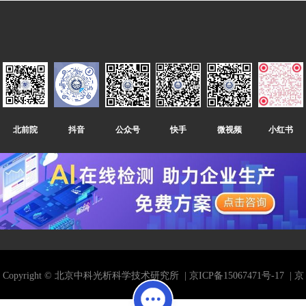
微视频
快手
公众号
北前院
小红书
抖音
Copyright © 北京中科光析科学技术研究所
| 京ICP备15067471号-17
| 京