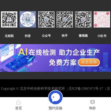
微视频
快手
公众号
北前院
小红书
抖音
Copyright © 北京中科光析科学技术研究所
| 京ICP备15067471号-17
| 京
公网安备11010802035698
| 报告查询
首页
预约实验
询价