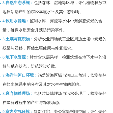
3.自然生态系统：
包括森林、湿地等区域，评估植物释放或
地质活动产生的烷烃本底水平及其生态影响。
4.饮用水源地：
监测水库、河流等水体中溶解态烷烃的含
量，确保水质安全并预防污染事件。
5.土壤与沉积物：
分析农业用地或工业区周边土壤中烷烃的
残留与迁移，评估土壤健康与修复需求。
6.地下水资源：
针对含水层采样，检测烷烃在地下水中的溶
解与赋存状态，防范污染扩散。
7.海洋与河口环境：
涵盖近海区域与河口三角洲，监测烷烃
在盐水体系中的分布及其对水生生物的影响。
8.废弃物处理场：
包括垃圾填埋场与污水处理厂，检测烷烃
在降解过程中的产生与释放动态。
9.室内空气环境：
针对住宅、办公室等封闭空间，评估烷烃