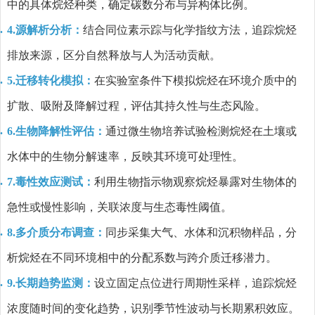
中的具体烷烃种类，确定碳数分布与异构体比例。
4.源解析分析：
结合同位素示踪与化学指纹方法，追踪烷烃
排放来源，区分自然释放与人为活动贡献。
5.迁移转化模拟：
在实验室条件下模拟烷烃在环境介质中的
扩散、吸附及降解过程，评估其持久性与生态风险。
6.生物降解性评估：
通过微生物培养试验检测烷烃在土壤或
水体中的生物分解速率，反映其环境可处理性。
7.毒性效应测试：
利用生物指示物观察烷烃暴露对生物体的
急性或慢性影响，关联浓度与生态毒性阈值。
8.多介质分布调查：
同步采集大气、水体和沉积物样品，分
析烷烃在不同环境相中的分配系数与跨介质迁移潜力。
9.长期趋势监测：
设立固定点位进行周期性采样，追踪烷烃
浓度随时间的变化趋势，识别季节性波动与长期累积效应。