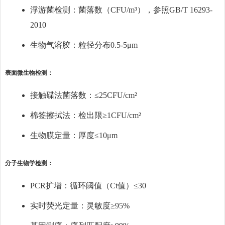
浮游菌检测：菌落数（CFU/m³），参照GB/T 16293-
2010
生物气溶胶：粒径分布0.5-5μm
表面微生物检测：
接触碟法菌落数：≤25CFU/cm²
棉签擦拭法：检出限≥1CFU/cm²
生物膜定量：厚度≤10μm
分子生物学检测：
PCR扩增：循环阈值（Ct值）≤30
实时荧光定量：灵敏度≥95%