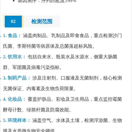
基因测序：序列匹配度≥99%
检测范围
02
1. 食品：
涵盖肉制品、乳制品及即食食品，重点检测沙门
氏菌、李斯特菌等病原体及总菌落超标风险。
2. 饮用水：
包括自来水、瓶装水及水源水，侧重大肠菌
群、军团菌及病毒污染指标。
3. 制药产品：
涉及注射剂、口服液及无菌制剂，核心检测
无菌保证、内毒素及生物负荷限量。
4. 化妆品：
覆盖护肤品、彩妆及卫生用品，重点监控霉菌
酵母计数、绿脓杆菌及防腐效能。
5. 环境样本：
涵盖空气、水体及土壤，检测浮游菌、生物
膜及水质微生物安全阈值。